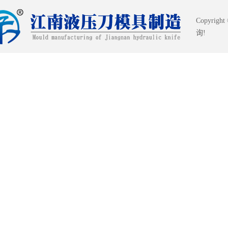
Copyrigh
询!