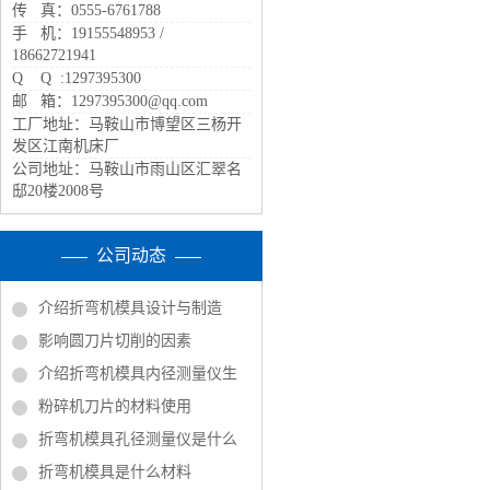
传 真：0555-6761788
手 机：19155548953 /
18662721941
Q Q :1297395300
邮 箱：1297395300@qq.com
工厂地址：马鞍山市博望区三杨开
发区江南机床厂
公司地址：马鞍山市雨山区汇翠名
邸20楼2008号
公司动态
介绍折弯机模具设计与制造
影响圆刀片切削的因素
介绍折弯机模具内径测量仪生
粉碎机刀片的材料使用
折弯机模具孔径测量仪是什么
折弯机模具是什么材料