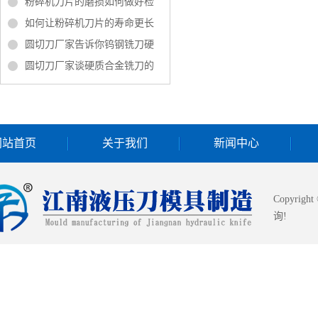
粉碎机刀片的磨损如何做好检
如何让粉碎机刀片的寿命更长
圆切刀厂家告诉你钨钢铣刀硬
圆切刀厂家谈硬质合金铣刀的
网站首页
关于我们
新闻中心
Copyrigh
询!