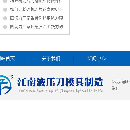
粉碎机刀片的磨损如何做好检
如何让粉碎机刀片的寿命更长
圆切刀厂家告诉你钨钢铣刀硬
圆切刀厂家谈硬质合金铣刀的
网站首页
关于我们
新闻中心
Copyrigh
询!