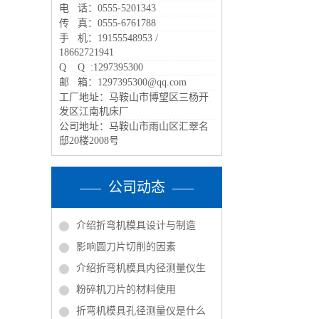
电 话：0555-5201343
传 真：0555-6761788
手 机：19155548953 /
18662721941
Q Q :1297395300
邮 箱：1297395300@qq.com
工厂地址：马鞍山市博望区三杨开
发区江南机床厂
公司地址：马鞍山市雨山区汇翠名
邸20楼2008号
公司动态
介绍折弯机模具设计与制造
影响圆刀片切削的因素
介绍折弯机模具内径测量仪生
粉碎机刀片的材料使用
折弯机模具孔径测量仪是什么