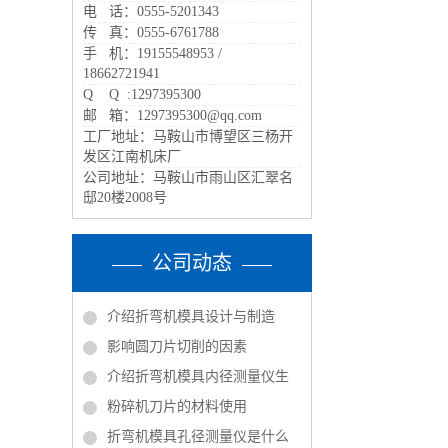
电 话：0555-5201343
传 真：0555-6761788
手 机：19155548953 /
18662721941
Q Q :1297395300
邮 箱：1297395300@qq.com
工厂地址：马鞍山市博望区三杨开
发区江南机床厂
公司地址：马鞍山市雨山区汇翠名
邸20楼2008号
公司动态
介绍折弯机模具设计与制造
影响圆刀片切削的因素
介绍折弯机模具内径测量仪生
粉碎机刀片的材料使用
折弯机模具孔径测量仪是什么