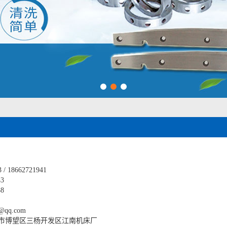
1
2
3
/ 18662721941
3
8
@qq.com
市博望区三杨开发区江南机床厂