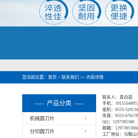
您当前位置：
首页
>
联系我们
>> 内容详情
联系人：袁白茹
产品分类
手机：19155548953 
座机：0555-520134
传真：0555-676178
机械圆刀片
QQ：1297395300
邮箱：1297395300
分切圆刀片
工厂地址：马鞍山