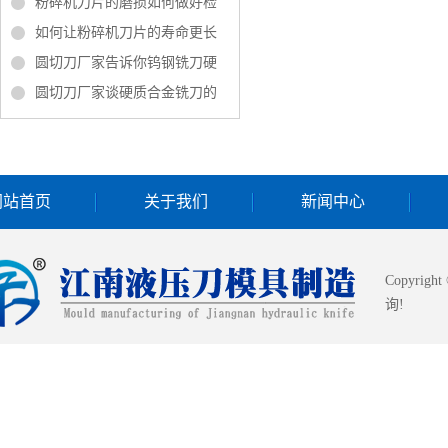
粉碎机刀片的磨损如何做好检
如何让粉碎机刀片的寿命更长
圆切刀厂家告诉你钨钢铣刀硬
圆切刀厂家谈硬质合金铣刀的
网站首页
关于我们
新闻中心
Copyrigh
询!