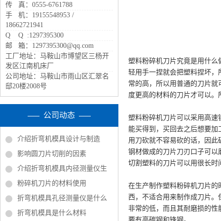
传 真：0555-6761788
手 机：19155548953 /
18662721941
Q Q :1297395300
邮 箱：1297395300@qq.com
工厂地址：马鞍山市博望区三杨开
塑料粉碎机刀片究竟是用什么
发区江南机床厂
轻用手一捏就会把塑料捏坏，
公司地址：马鞍山市雨山区汇翠名
常的高，所以用普通的刀片就
邸20楼2008号
度更高的材料的刀片才可以。
公司动态
塑料粉碎机刀片可以采用高速
能买得到，买回去之后想要加
介绍折弯机模具设计与制造
用刀砍就不容易砍的话，因此
钢材做成的刀片刀刃口子可以
影响圆刀片切削的因素
切割塑料的刀片可以用很长时
介绍折弯机模具内径测量仪生
粉碎机刀片的材料使用
在生产制作塑料粉碎机刀片的
西，不适合用来制作成刀片。
折弯机模具孔径测量仪是什么
非常的低，而且其耐磨损的性
折弯机模具是什么材料
要有高碳钢和锋钢。