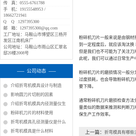
传 真：0555-6761788
手 机：19155548953 /
18662721941
Q Q :1297395300
邮 箱：1297395300@qq.com
工厂地址：马鞍山市博望区三杨开
粉碎机刀片一般来说是由钢材
发区江南机床厂
到一定程度后，就应该淘汰换
公司地址：马鞍山市雨山区汇翠名
但是我们也不可能为了关注刀
邸20楼2008号
此呢，我们可以通过日常生产
公司动态
粉碎机刀片的磨损情况一般分
过度损耗，也会导致粉碎机刀
介绍折弯机模具设计与制造
要下降。
影响圆刀片切削的因素
通常粉碎机刀片磨损检查方法
介绍折弯机模具内径测量仪生
量类似的数据来推测和判断刀
粉碎机刀片的材料使用
保生产工作效率。
折弯机模具孔径测量仪是什么
折弯机模具是什么材料
上一篇：
折弯模具有哪些