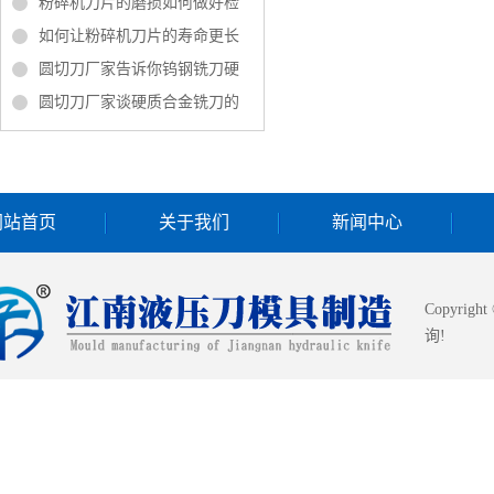
粉碎机刀片的磨损如何做好检
如何让粉碎机刀片的寿命更长
圆切刀厂家告诉你钨钢铣刀硬
圆切刀厂家谈硬质合金铣刀的
网站首页
关于我们
新闻中心
Copyrigh
询!