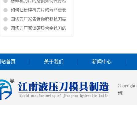
粉碎机刀片的磨损如何做好检
如何让粉碎机刀片的寿命更长
圆切刀厂家告诉你钨钢铣刀硬
圆切刀厂家谈硬质合金铣刀的
网站首页
关于我们
新闻中心
Copyrigh
询!