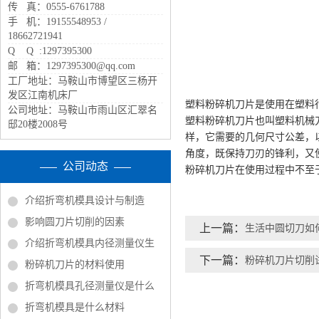
传 真：0555-6761788
手 机：19155548953 /
18662721941
Q Q :1297395300
邮 箱：1297395300@qq.com
工厂地址：马鞍山市博望区三杨开
发区江南机床厂
塑料粉碎机刀片是使用在塑料
公司地址：马鞍山市雨山区汇翠名
塑料粉碎机刀片也叫塑料机械
邸20楼2008号
样，它需要的几何尺寸公差，
角度，既保持刀刃的锋利，又
公司动态
粉碎机刀片在使用过程中不至
介绍折弯机模具设计与制造
影响圆刀片切削的因素
上一篇：
生活中圆切刀如
介绍折弯机模具内径测量仪生
下一篇：
粉碎机刀片切削
粉碎机刀片的材料使用
折弯机模具孔径测量仪是什么
折弯机模具是什么材料