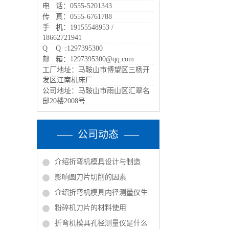
电 话：0555-5201343
传 真：0555-6761788
手 机：19155548953 /
18662721941
Q Q :1297395300
邮 箱：1297395300@qq.com
工厂地址：马鞍山市博望区三杨开
发区江南机床厂
公司地址：马鞍山市雨山区汇翠名
邸20楼2008号
公司动态
介绍折弯机模具设计与制造
影响圆刀片切削的因素
介绍折弯机模具内径测量仪生
粉碎机刀片的材料使用
折弯机模具孔径测量仪是什么