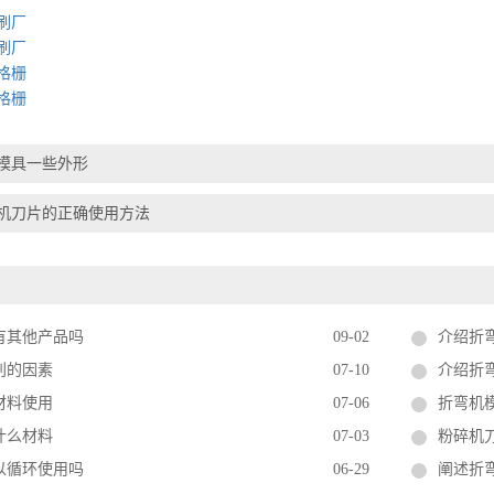
刷厂
刷厂
格栅
格栅
模具一些外形
机刀片的正确使用方法
有其他产品吗
09-02
介绍折
削的因素
07-10
介绍折
材料使用
07-06
折弯机
什么材料
07-03
粉碎机
以循环使用吗
06-29
阐述折