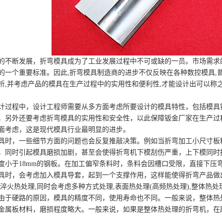
的不断发展，折弯模具成为了工业发展过程中不可或缺的一员。市场需求
的一个重要标准。因此,折弯模具制造商的进步不仅反映在各种数控模具,
析,并考虑产品的模具在生产过程中的实用性和便利性,才能设计出可以称
程中，设计工程师需要从多方面考虑所要设计的模具特性，包括模具钢
，另外还要考虑折弯模具的实用性和安全性，以此保障钣金厂家在生产过
面考虑，这是现代模具行业最明显的进步。
，一些细节方面的问题也会反复推敲决策。例如当折弯加工小尺寸板料
，同时引起模具磨损加剧，甚至会使得折弯机下模刮伤严重，上下模同时
度小于18mm的钢板。在加工偏窄条料时，条料会因槽口受限，直接下压
具时，会考虑加入模具导套，起到一个支撑作用，这样能使得折弯产品做
火热处理,同时会考虑多种方式处理,表面热处理(高频热处理),整体热处
由于硬路的原因，模具的精度不同，使用寿命也不同。一般来说，整体热
金属板材料，磨损程度略大。一般来说，如果是整体热处理的折弯机，在