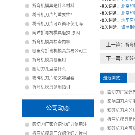
折弯机模具是什么材料
相关词条：
北京印
相关词条：
北京印
粉碎机刀片的重要性?
相关词条：
洗车房
粉碎机刀片可以循环使用吗
相关词条：
玻璃钢
阐述折弯机模具磨损 原因
折弯机模具检查内容
上一篇：
折弯
哪里有折弯机模具贸易公司工
下一篇：
粉碎
折弯机模具哪里用
圆切刀孔型是什么
粉碎机刀片论文哪里看
最近浏览：
折弯机模具领用指引
圆切刀厂家还
影响圆刀片切
公司动态
粉碎机刀片的
折弯机模具是
圆切刀厂家介绍化纤刀使用注
粉碎机刀片可
折弯机模具厂介绍化纤刀片材