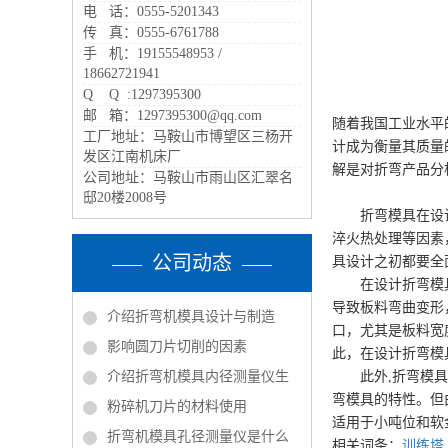
电 话：0555-5201343
传 真：0555-6761788
手 机：19155548953 /
18662721941
Q Q :1297395300
邮 箱：1297395300@qq.com
随着我国工业水平
工厂地址：马鞍山市博望区三杨开
计成为衡量其质量
发区江南机床厂
解是对折弯产品分
公司地址：马鞍山市雨山区汇翠名
邸20楼2008号
折弯模具在设计过
淬火热处理等因素
公司动态
具设计之初都要全
在设计折弯模具时
导致板料弯曲变形
介绍折弯机模具设计与制造
口，尤其是板料宽
影响圆刀片切削的因素
此，在设计折弯模
介绍折弯机模具内径测量仪生
此外,折弯模具淬
弯模具的特性。但
粉碎机刀片的材料使用
适用于小吨位和软
折弯机模具孔径测量仪是什么
相关词条：
训练塔