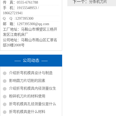
下一个：
分条机刀片
传 真：0555-6761788
手 机：19155548953 /
18662721941
Q Q :1297395300
邮 箱：1297395300@qq.com
工厂地址：马鞍山市博望区三杨开
发区江南机床厂
公司地址：马鞍山市雨山区汇翠名
邸20楼2008号
公司动态
介绍折弯机模具设计与制造
影响圆刀片切削的因素
介绍折弯机模具内径测量仪生
粉碎机刀片的材料使用
折弯机模具孔径测量仪是什么
折弯机模具是什么材料