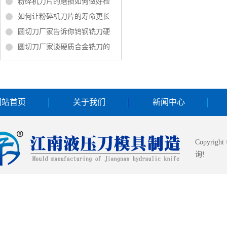
粉碎机刀片的磨损如何做好检
如何让粉碎机刀片的寿命更长
圆切刀厂家告诉你钨钢铣刀硬
圆切刀厂家谈硬质合金铣刀的
网站首页
关于我们
新闻中心
Copyrigh
询!