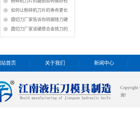
粉碎机刀片的磨损如何做好检
如何让粉碎机刀片的寿命更长
圆切刀厂家告诉你钨钢铣刀硬
圆切刀厂家谈硬质合金铣刀的
网站首页
关于我们
新闻中心
Copyrigh
询!