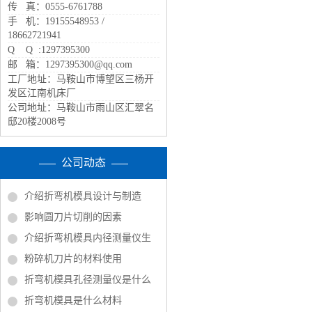
传 真：0555-6761788
手 机：19155548953 /
18662721941
Q Q :1297395300
邮 箱：1297395300@qq.com
工厂地址：马鞍山市博望区三杨开
发区江南机床厂
公司地址：马鞍山市雨山区汇翠名
邸20楼2008号
公司动态
介绍折弯机模具设计与制造
影响圆刀片切削的因素
介绍折弯机模具内径测量仪生
粉碎机刀片的材料使用
折弯机模具孔径测量仪是什么
折弯机模具是什么材料