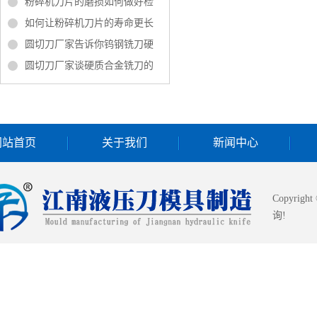
粉碎机刀片的磨损如何做好检
如何让粉碎机刀片的寿命更长
圆切刀厂家告诉你钨钢铣刀硬
圆切刀厂家谈硬质合金铣刀的
网站首页
关于我们
新闻中心
Copyrigh
询!