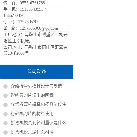
传 真：0555-6761788
手 机：19155548953 /
18662721941
Q Q :1297395300
邮 箱：1297395300@qq.com
工厂地址：马鞍山市博望区三杨开
发区江南机床厂
公司地址：马鞍山市雨山区汇翠名
邸20楼2008号
公司动态
介绍折弯机模具设计与制造
影响圆刀片切削的因素
介绍折弯机模具内径测量仪生
粉碎机刀片的材料使用
折弯机模具孔径测量仪是什么
折弯机模具是什么材料