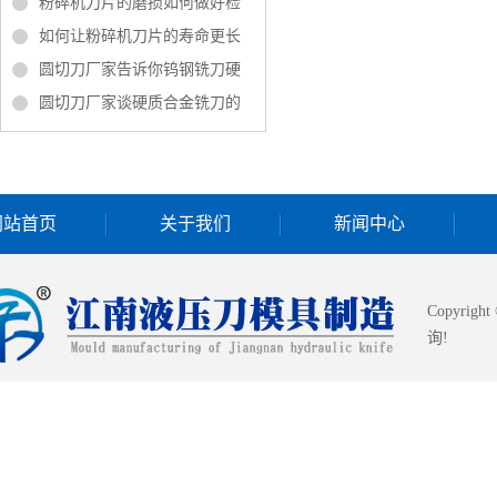
粉碎机刀片的磨损如何做好检
如何让粉碎机刀片的寿命更长
圆切刀厂家告诉你钨钢铣刀硬
圆切刀厂家谈硬质合金铣刀的
网站首页
关于我们
新闻中心
Copyrigh
询!