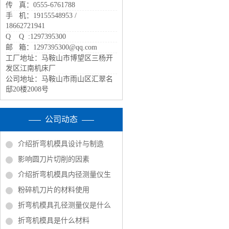
传 真：0555-6761788
手 机：19155548953 /
18662721941
Q Q :1297395300
邮 箱：1297395300@qq.com
工厂地址：马鞍山市博望区三杨开
发区江南机床厂
公司地址：马鞍山市雨山区汇翠名
邸20楼2008号
公司动态
介绍折弯机模具设计与制造
影响圆刀片切削的因素
介绍折弯机模具内径测量仪生
粉碎机刀片的材料使用
折弯机模具孔径测量仪是什么
折弯机模具是什么材料