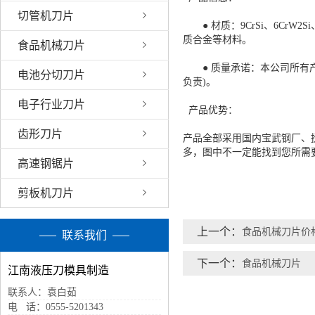
切管机刀片
● 材质：9CrSi、6CrW2Si、
质合金等材料。
食品机械刀片
● 质量承诺：本公司所有产
电池分切刀片
负责)。
电子行业刀片
产品优势：
齿形刀片
产品全部采用国内宝武钢厂、
多，图中不一定能找到您所需
高速钢锯片
剪板机刀片
上一个：
食品机械刀片价
联系我们
下一个：
食品机械刀片
江南液压刀模具制造
联系人：袁白茹
电 话：0555-5201343