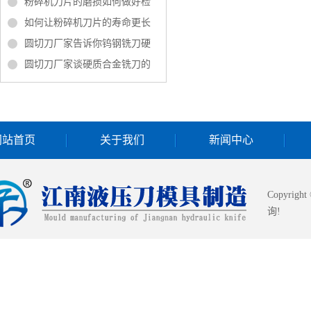
粉碎机刀片的磨损如何做好检
如何让粉碎机刀片的寿命更长
圆切刀厂家告诉你钨钢铣刀硬
圆切刀厂家谈硬质合金铣刀的
网站首页
关于我们
新闻中心
Copyrigh
询!