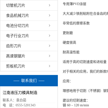
专用薄PVD涂层
切管机刀片
大大减少铁削粘附在合金齿的
食品机械刀片
非常低的摩擦系数
电池分切刀片
更耐磨
电子行业刀片
硬度很高
齿形刀片
耐高温性能
高速钢锯片
适用于高的切割速度和进给量
剪板机刀片
对于相关的应用，我们的新款Fusi
联系我们
应用：
理想地用于切割（不锈钢）钢
江南液压刀模具制造
联系人：袁白茹
建议的切割速度：
电 话：0555-5201343
钢 60 – 120 m/min