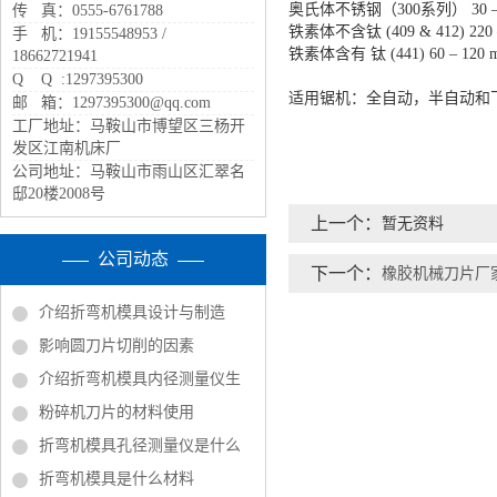
奥氏体不锈钢（300系列） 30 – 5
传 真：0555-6761788
铁素体不含钛 (409 & 412) 220 –
手 机：19155548953 /
铁素体含有 钛 (441) 60 – 120 m
18662721941
Q Q :1297395300
适用锯机：全自动，半自动和
邮 箱：1297395300@qq.com
工厂地址：马鞍山市博望区三杨开
发区江南机床厂
公司地址：马鞍山市雨山区汇翠名
邸20楼2008号
上一个：
暂无资料
公司动态
下一个：
橡胶机械刀片厂
介绍折弯机模具设计与制造
影响圆刀片切削的因素
介绍折弯机模具内径测量仪生
粉碎机刀片的材料使用
折弯机模具孔径测量仪是什么
折弯机模具是什么材料