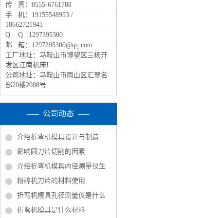
传 真：0555-6761788
手 机：19155548953 /
18662721941
Q Q :1297395300
邮 箱：1297395300@qq.com
工厂地址：马鞍山市博望区三杨开
发区江南机床厂
公司地址：马鞍山市雨山区汇翠名
邸20楼2008号
公司动态
介绍折弯机模具设计与制造
影响圆刀片切削的因素
介绍折弯机模具内径测量仪生
粉碎机刀片的材料使用
折弯机模具孔径测量仪是什么
折弯机模具是什么材料