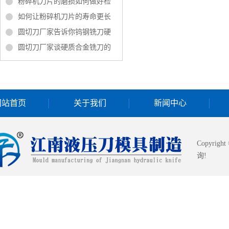
粉碎机刀片的磨损如何做好检
如何让粉碎机刀片的寿命更长
圆切刀厂家告诉你钨钢铣刀硬
圆切刀厂家谈硬质合金铣刀的
网站首页
关于我们
新闻中心
Copyrigh
询!